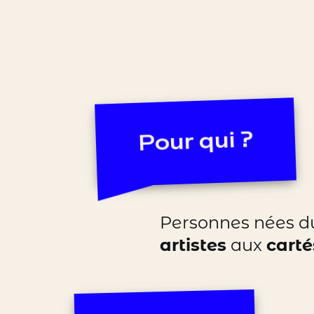
Pour qui ?
Personnes nées 
artistes
aux
carté