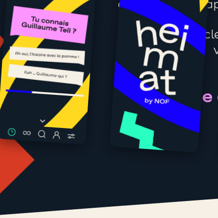
culturelle, une 
Portraits, artic
Le monde d