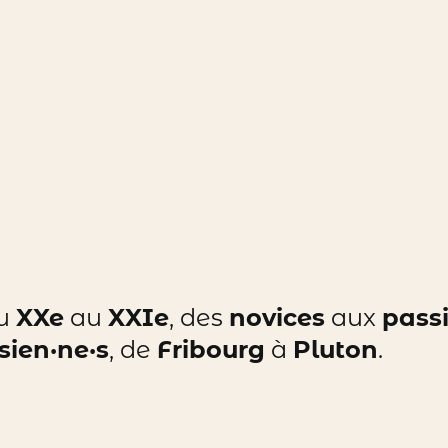
du
XXe
au
XXIe
, des
novices
aux
pass
sien·ne·s
, de
Fribourg
à
Pluton
.