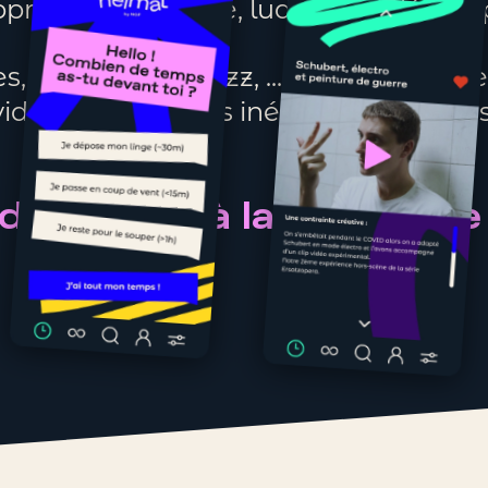
approche éducative, ludique et décomp
les, anecdotes, quizz, ... sous formes d
vidéos et podcasts inédits et intimistes
e l’opéra à la portée de 