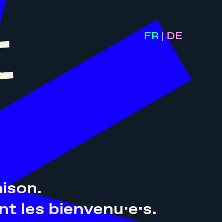
FR
|
DE
ison.
ont les bienvenu·e·s.