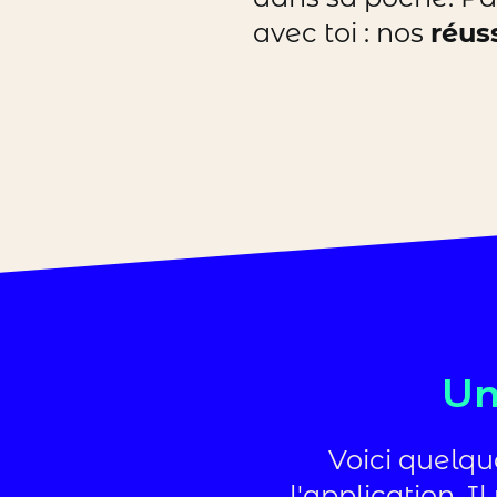
avec toi : nos
réus
Un
Voici quelq
l'application. 