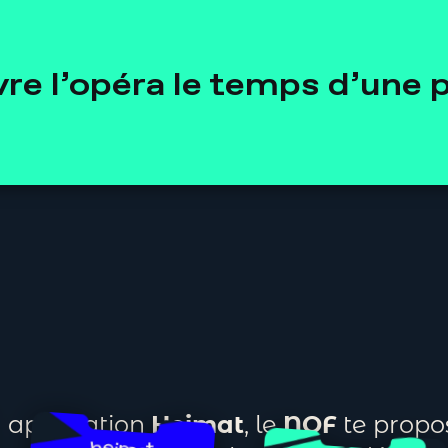
re l’opéra le temps d’une 
n application
Heimat
, le
NOF
te propo