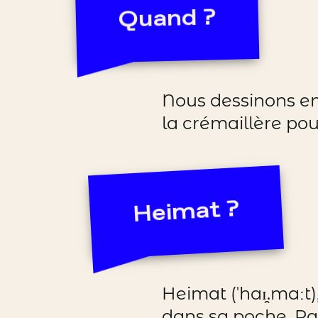
Quand ?
Nous dessinons en
la crémaillère po
Heimat ?
Heimat (ˈhaɪ̯.maːt)
dans sa poche. Pa