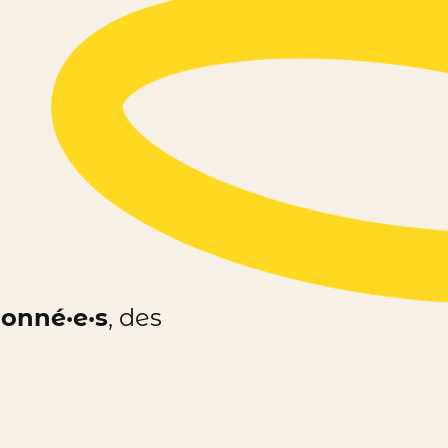
ionné·e·s
, des