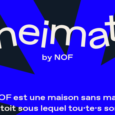
OF est une maison sans ma
un toit sous lequel tou·te·s s