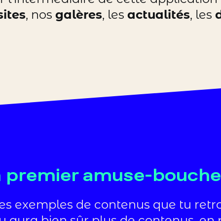
sites
, nos
galères
, les
actualités
, les
 premier amuse-bouche
ues exemples de contenus que tu retr
Il y aura bien sûr plus de contenus, en