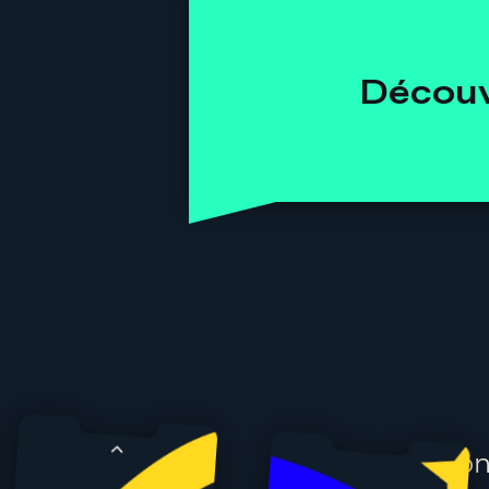
Découv
À travers so