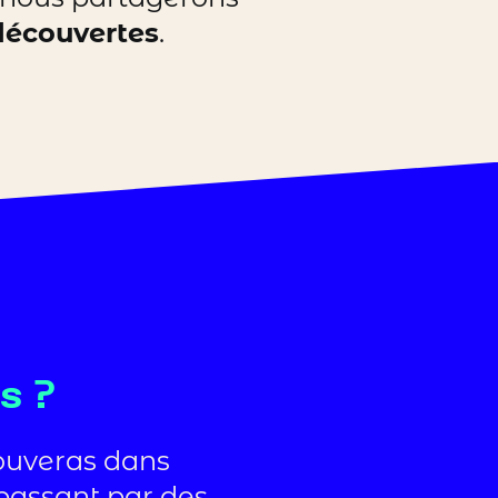
découvertes
.
s ?
ouveras dans
 passant par des