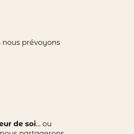
s nous prévoyons
eur de soi
… ou
n nous partagerons