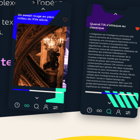
lexée de l’opéra.
e textes, images,
.
tes doigts.